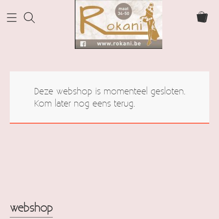
Home Rokani
Deze webshop is momenteel gesloten.
Webshop
Kom later nog eens terug.
webshop
Info
cadeaubonnen
Contact
Mijn account
webshop