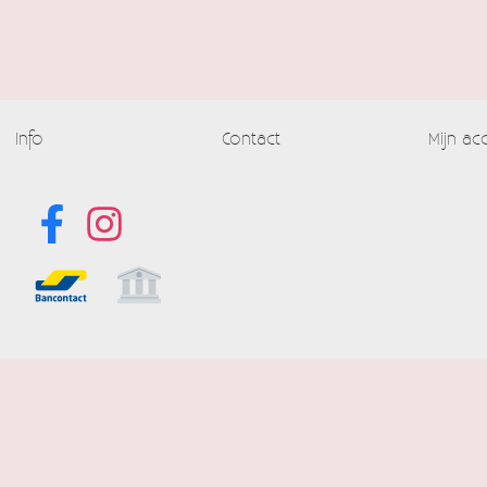
Info
Contact
Mijn ac
Alle prijzen
Powered by
Easy
Webshop