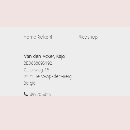
Home Rokani
Webshop
Van den Acker, Kaja
BE0888695192
Goorweg 16
2221 Heist-op-den-Berg
België
495705423