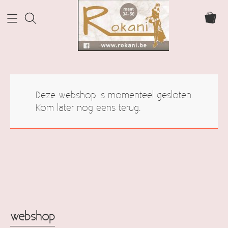
Home Rokani
Deze webshop is momenteel gesloten.
Webshop
Kom later nog eens terug.
webshop
Info
cadeaubonnen
Contact
Mijn account
webshop