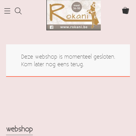
Home Rokani
Deze webshop is momenteel gesloten.
Webshop
Kom later nog eens terug.
webshop
Info
cadeaubonnen
Contact
Mijn account
webshop