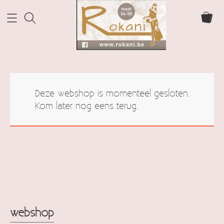
Home Rokani
Deze webshop is momenteel gesloten.
Webshop
Kom later nog eens terug.
webshop
Info
cadeaubonnen
Contact
Mijn account
webshop