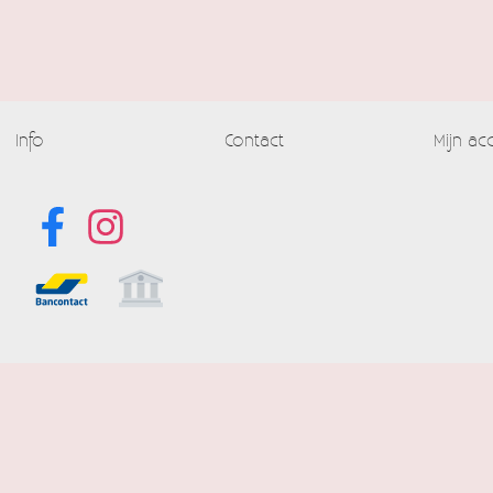
Info
Contact
Mijn ac
Alle prijzen
Powered by
Easy
Webshop