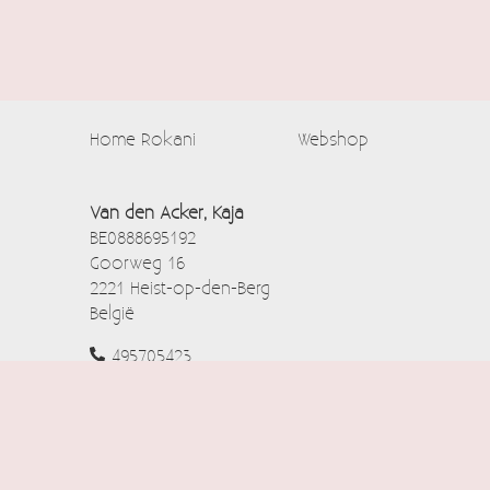
Home Rokani
Webshop
Van den Acker, Kaja
BE0888695192
Goorweg 16
2221 Heist-op-den-Berg
België
495705423