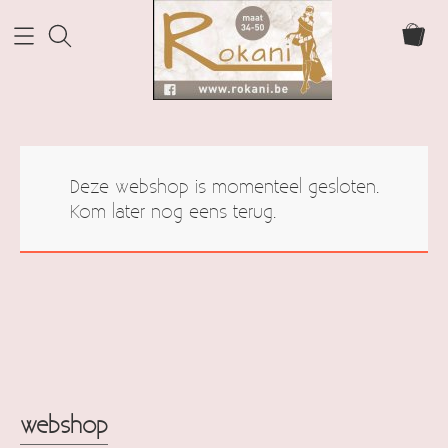
Home Rokani
Deze webshop is momenteel gesloten.
Webshop
Kom later nog eens terug.
webshop
Info
cadeaubonnen
Contact
Mijn account
webshop