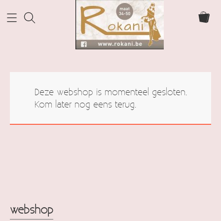
Home Rokani
Deze webshop is momenteel gesloten.
Webshop
Kom later nog eens terug.
webshop
Info
cadeaubonnen
Contact
Mijn account
webshop