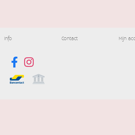
Info
Contact
Mijn ac
Alle prijzen
Powered by
Easy
Webshop