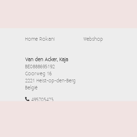
Home Rokani
Webshop
Van den Acker, Kaja
BE0888695192
Goorweg 16
2221 Heist-op-den-Berg
België
495705423