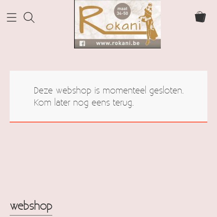
Home Rokani
Deze webshop is momenteel gesloten.
Webshop
Kom later nog eens terug.
webshop
Info
cadeaubonnen
Contact
Mijn account
webshop