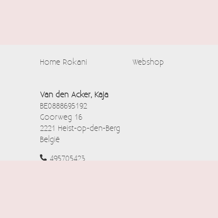
Home Rokani
Webshop
Van den Acker, Kaja
BE0888695192
Goorweg 16
2221 Heist-op-den-Berg
België
495705423