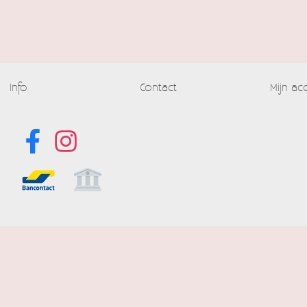
Info
Contact
Mijn ac
Alle prijzen
Powered by
Easy
Webshop