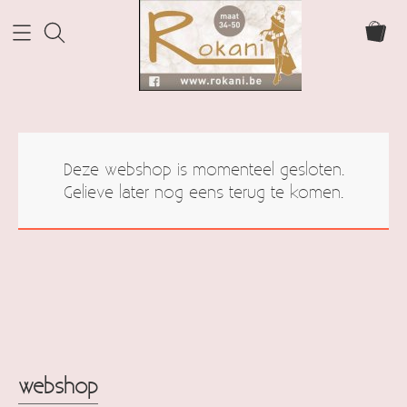
Home Rokani
Deze webshop is momenteel gesloten.
Webshop
Gelieve later nog eens terug te komen.
webshop
Info
cadeaubonnen
Contact
Mijn account
webshop