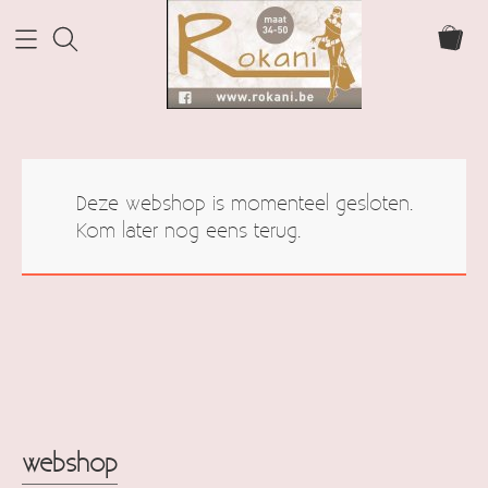
Home Rokani
Deze webshop is momenteel gesloten.
Webshop
Kom later nog eens terug.
webshop
Info
cadeaubonnen
Contact
Mijn account
webshop