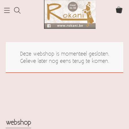
Home Rokani
Deze webshop is momenteel gesloten.
Webshop
Gelieve later nog eens terug te komen.
webshop
Info
cadeaubonnen
Contact
Mijn account
webshop