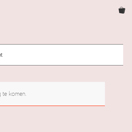
nt
g te komen.