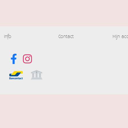
Info
Contact
Mijn ac
Alle prijzen
Powered by
Easy
Webshop